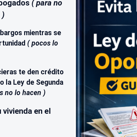
abogados
( para no
 )
mbargos mientras se
ortunidad
( pocos lo
ieras te den crédito
o la Ley de Segunda
es no lo hacen )
 vivienda en el