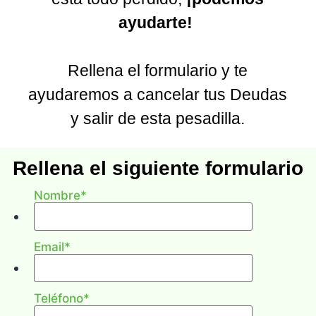
ayudarte!
Rellena el formulario y te
ayudaremos a cancelar tus Deudas
y salir de esta pesadilla.
Rellena el siguiente formulario
y te informaremos de si
Nombre
*
cumples los requisitos legales
Email
*
Teléfono
*