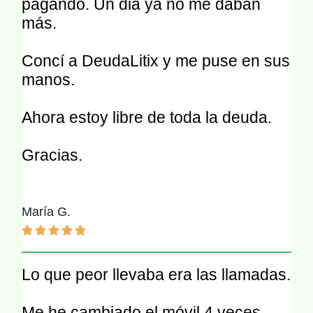
pagando. Un dia ya no me daban
más.
Concí a DeudaLitix y me puse en sus
manos.
Ahora estoy libre de toda la deuda.
Gracias.
María G.





Lo que peor llevaba era las llamadas.
Me he cambiado el móvil 4 veces.