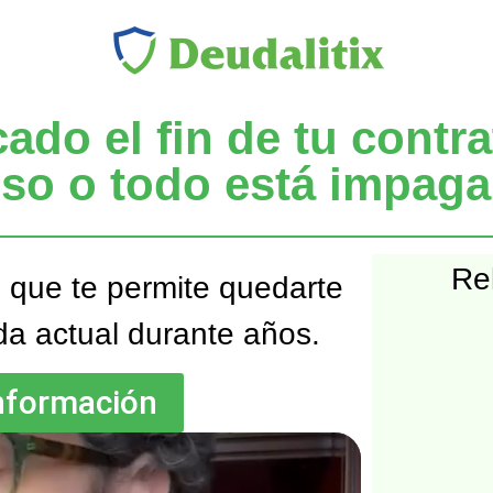
do el fin de tu contrat
iso o todo está impag
Rel
l que te permite quedarte
da actual durante años.
información