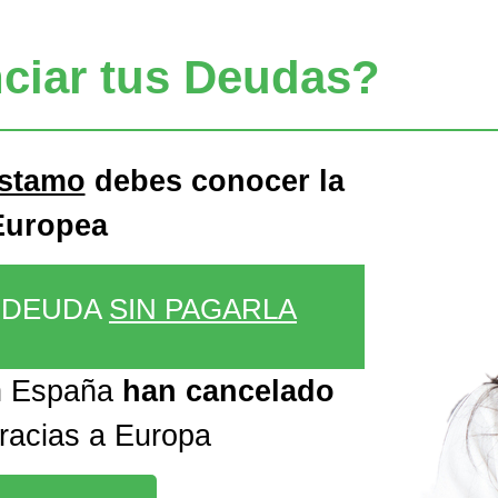
ciar tus Deudas?
éstamo
debes conocer la
Europea
U DEUDA
SIN PAGARLA
n España
han cancelado
gracias a Europa