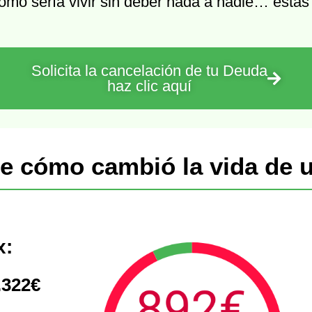
ómo sería vivir sin deber nada a nadie… estás
Solicita la cancelación de tu Deuda
haz clic aquí
e cómo cambió la vida de u
x:
.322€