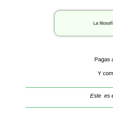
La filoso
Pagas a
Y como
Este es 