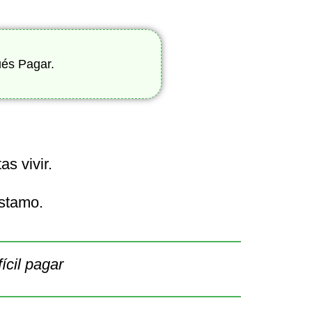
ués Pagar.
s vivir.
éstamo.
ícil pagar