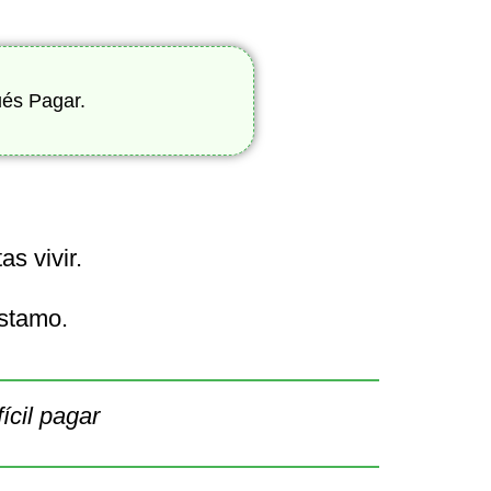
ués Pagar.
s vivir.
éstamo.
ícil pagar