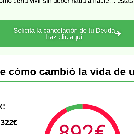
ómo sería vivir sin deber nada a nadie… estás
Solicita la cancelación de tu Deuda
haz clic aquí
e cómo cambió la vida de u
x:
.322€