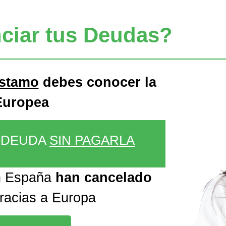
ciar tus Deudas?
éstamo
debes conocer la
Europea
U DEUDA
SIN PAGARLA
n España
han cancelado
gracias a Europa