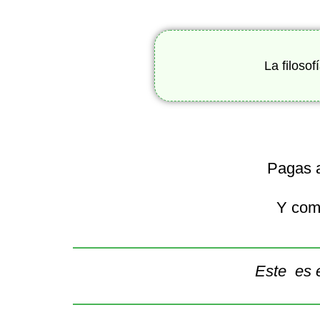
La filoso
Pagas a
Y como
Este es 