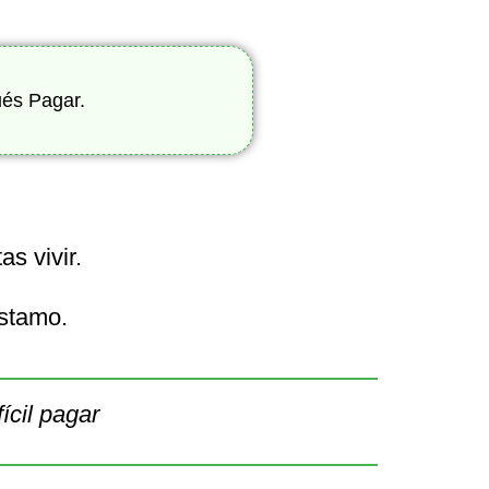
ués Pagar.
s vivir.
éstamo.
ícil pagar