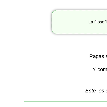
La filoso
Pagas a
Y como
Este es 