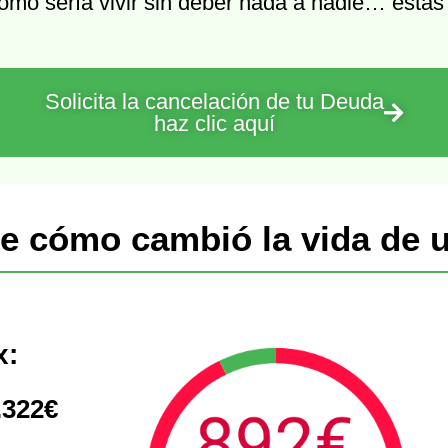
ómo sería vivir sin deber nada a nadie… estás
Solicita la cancelación de tu Deuda
haz clic aquí
e cómo cambió la vida de u
x:
.322€