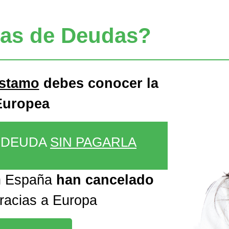
mas de Deudas?
éstamo
debes conocer la
Europea
U DEUDA
SIN PAGARLA
n España
han cancelado
gracias a Europa