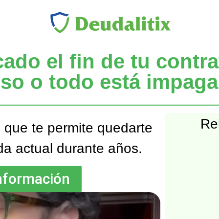
do el fin de tu contrat
iso o todo está impag
Rel
l que te permite quedarte
da actual durante años.
información